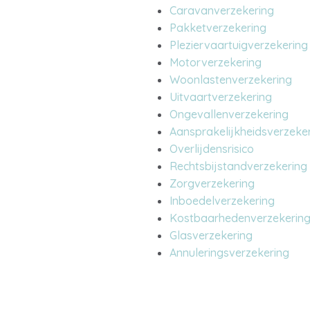
Caravanverzekering
Pakketverzekering
Pleziervaartuigverzekering
Motorverzekering
Woonlastenverzekering
Uitvaartverzekering
Ongevallenverzekering
Aansprakelijkheidsverzeke
Overlijdensrisico
Rechtsbijstandverzekering
Zorgverzekering
Inboedelverzekering
Kostbaarhedenverzekerin
Glasverzekering
Annuleringsverzekering