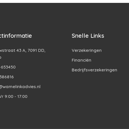
tinformatie
Snelle Links
straat 43 A, 7091 DD,
Verzekeringen
o
Financiën
-653450
Bedrijfsverzekeringen
386816
@wamelinkadvies.nl
r 9:00 - 17:00