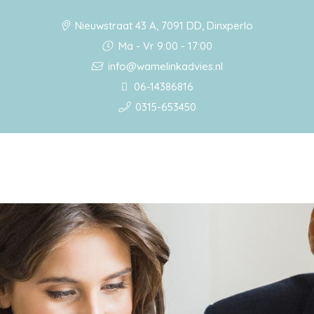
Nieuwstraat 43 A, 7091 DD, Dinxperlo
Ma - Vr 9:00 - 17:00
info@wamelinkadvies.nl
06-14386816
0315-653450