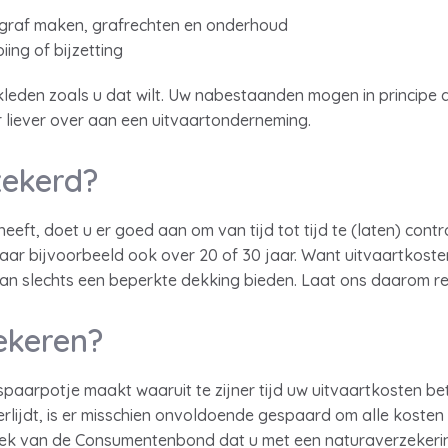
 graf maken, grafrechten en onderhoud
iing of bijzetting
 kleden zoals u dat wilt. Uw nabestaanden mogen in principe a
 liever over aan een uitvaartonderneming.
zekerd?
heeft, doet u er goed aan om van tijd tot tijd te (laten) cont
ar bijvoorbeeld ook over 20 of 30 jaar. Want uitvaartkosten 
an slechts een beperkte dekking bieden. Laat ons daarom re
ekeren?
 spaarpotje maakt waaruit te zijner tijd uw uitvaartkosten b
overlijdt, is er misschien onvoldoende gespaard om alle koste
zoek van de Consumentenbond dat u met een naturaverzekerin