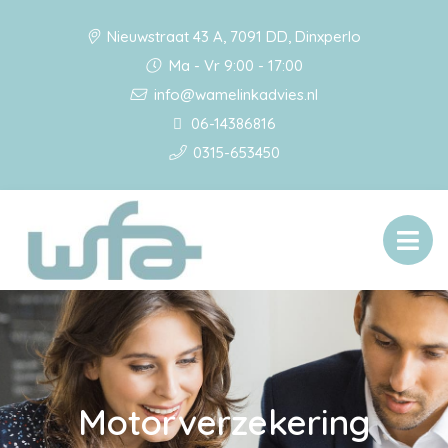
Nieuwstraat 43 A, 7091 DD, Dinxperlo
Ma - Vr 9:00 - 17:00
info@wamelinkadvies.nl
06-14386816
0315-653450
Motorverzekering