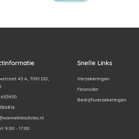
tinformatie
Snelle Links
straat 43 A, 7091 DD,
Verzekeringen
o
Financiën
-653450
Bedrijfsverzekeringen
386816
@wamelinkadvies.nl
r 9:00 - 17:00