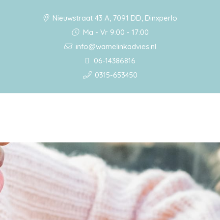
Nieuwstraat 43 A, 7091 DD, Dinxperlo
Ma - Vr 9:00 - 17:00
info@wamelinkadvies.nl
06-14386816
0315-653450