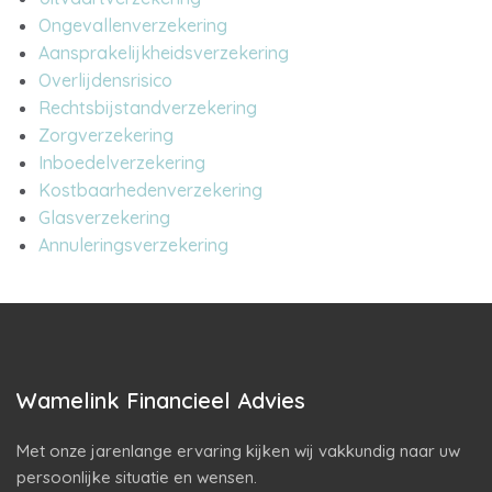
Ongevallenverzekering
Aansprakelijkheidsverzekering
Overlijdensrisico
Rechtsbijstandverzekering
Zorgverzekering
Inboedelverzekering
Kostbaarhedenverzekering
Glasverzekering
Annuleringsverzekering
Wamelink Financieel Advies
Met onze jarenlange ervaring kijken wij vakkundig naar uw
persoonlijke situatie en wensen.