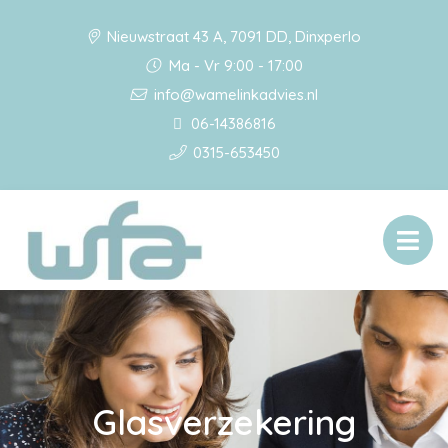
Nieuwstraat 43 A, 7091 DD, Dinxperlo
Ma - Vr 9:00 - 17:00
info@wamelinkadvies.nl
06-14386816
0315-653450
Glasverzekering