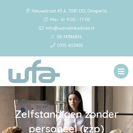
Nieuwstraat 43 A, 7091 DD, Dinxperlo
Ma - Vr 9:00 - 17:00
info@wamelinkadvies.nl
06-14386816
0315-653450
Zelfstandigen zonder
personeel (zzp)