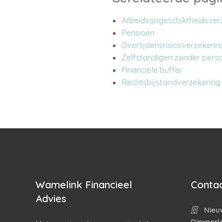
Arbeidsongeschiktheidsver
Pensioen
Overlijdensrisicoverzekerin
Zelfstandigen zonder perso
Financiële buffer
Rechtsbijstandverzekering
Wamelink Financieel
Contac
Advies
Nieuw
Dinxperl