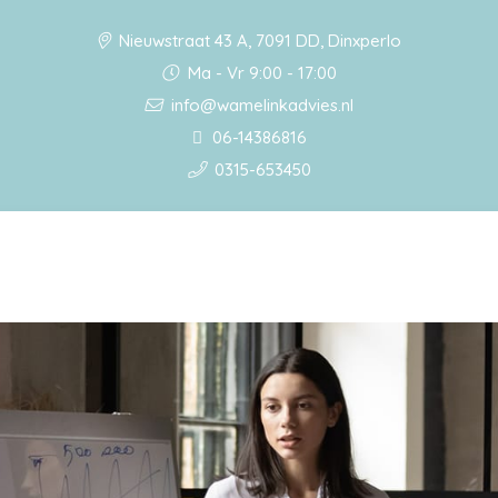
Nieuwstraat 43 A, 7091 DD, Dinxperlo
Ma - Vr 9:00 - 17:00
info@wamelinkadvies.nl
06-14386816
0315-653450