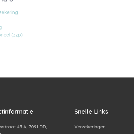
zekering
g
neel (zzp)
tinformatie
Snelle Links
straat 43 A, 7091 DD,
Verzekeringen
o