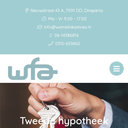
Nieuwstraat 43 A, 7091 DD, Dinxperlo
Ma - Vr 9:00 - 17:00
info@wamelinkadvies.nl
06-14386816
0315-653450
Tweede hypotheek