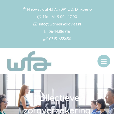
Nieuwstraat 43 A, 7091 DD, Dinxperlo
Ma - Vr 9:00 - 17:00
info@wamelinkadvies.nl
06-14386816
0315-653450
Collectieve
zorgverzekering