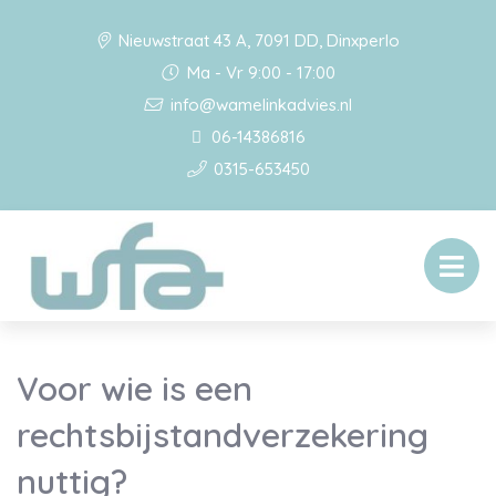
Nieuwstraat 43 A, 7091 DD, Dinxperlo
Ma - Vr 9:00 - 17:00
info@wamelinkadvies.nl
06-14386816
0315-653450
Voor wie is een
rechtsbijstandverzekering
nuttig?