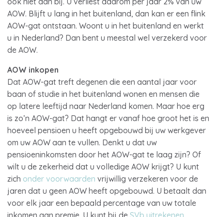
ook niet aan bij. U verliest daarom per jaar 2% van uw
AOW. Blijft u lang in het buitenland, dan kan er een flink
AOW-gat ontstaan. Woont u in het buitenland en werkt
u in Nederland? Dan bent u meestal wel verzekerd voor
de AOW.
AOW inkopen
Dat AOW-gat treft degenen die een aantal jaar voor
baan of studie in het buitenland wonen en mensen die
op latere leeftijd naar Nederland komen. Maar hoe erg
is zo’n AOW-gat? Dat hangt er vanaf hoe groot het is en
hoeveel pensioen u heeft opgebouwd bij uw werkgever
om uw AOW aan te vullen. Denkt u dat uw
pensioeninkomsten door het AOW-gat te laag zijn? Of
wilt u de zekerheid dat u volledige AOW krijgt? U kunt
zich
onder voorwaarden
vrijwillig verzekeren voor de
jaren dat u geen AOW heeft opgebouwd. U betaalt dan
voor elk jaar een bepaald percentage van uw totale
inkomen aan premie. U kunt bij de
SVb uitrekenen