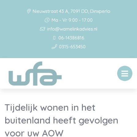
Nieuwstraat 43 A, 7091 DD, Dinxperlo
Ma - Vr 9:00 - 17:00
info@wamelinkadvies.nl
06-14386816
0315-653450
Tijdelijk wonen in het
buitenland heeft gevolgen
voor uw AOW