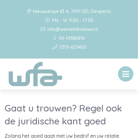
Nieuwstraat 43 A, 7091 DD, Dinxperlo
Ma - Vr 9:00 - 17:00
info@wamelinkadvies.nl
06-14386816
0315-653450
Gaat u trouwen? Regel ook
de juridische kant goed
Zolang het goed gaat met uw bedrijf en uw relatie