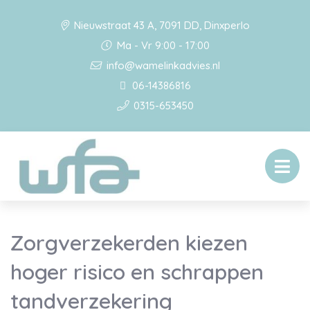
Nieuwstraat 43 A, 7091 DD, Dinxperlo
Ma - Vr 9:00 - 17:00
info@wamelinkadvies.nl
06-14386816
0315-653450
Zorgverzekerden kiezen
hoger risico en schrappen
tandverzekering