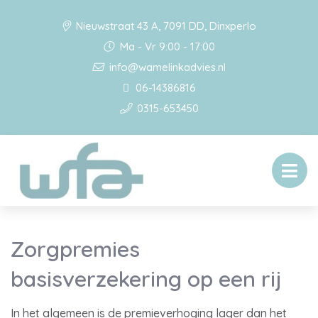
Nieuwstraat 43 A, 7091 DD, Dinxperlo
Ma - Vr 9:00 - 17:00
info@wamelinkadvies.nl
06-14386816
0315-653450
Zorgpremies
basisverzekering op een rij
In het algemeen is de premieverhoging lager dan het