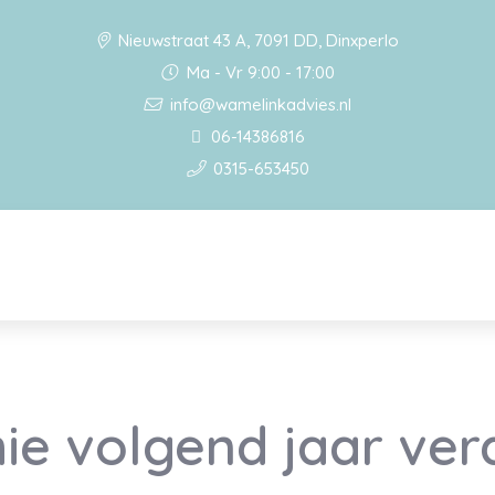
Nieuwstraat 43 A, 7091 DD, Dinxperlo
Ma - Vr 9:00 - 17:00
info@wamelinkadvies.nl
06-14386816
0315-653450
e volgend jaar ver