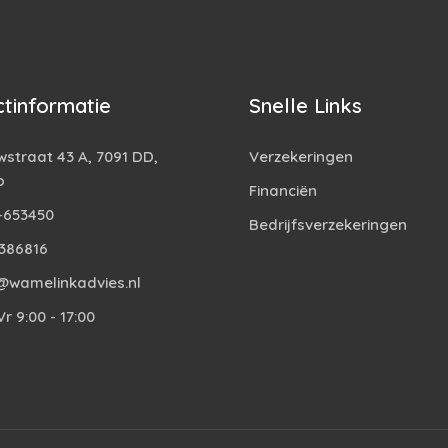
tinformatie
Snelle Links
straat 43 A, 7091 DD,
Verzekeringen
o
Financiën
-653450
Bedrijfsverzekeringen
386816
@wamelinkadvies.nl
r 9:00 - 17:00