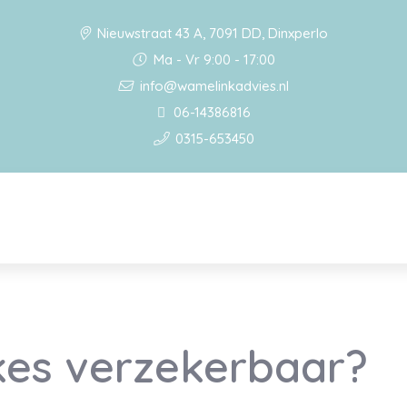
Nieuwstraat 43 A, 7091 DD, Dinxperlo
Ma - Vr 9:00 - 17:00
info@wamelinkadvies.nl
06-14386816
0315-653450
ikes verzekerbaar?