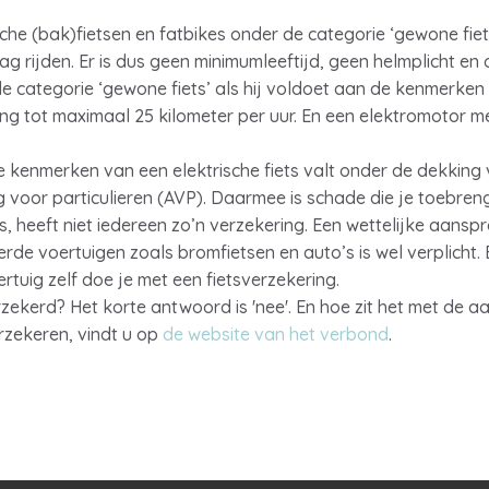
che (bak)fietsen en fatbikes onder de categorie ‘gewone fiets
g rijden. Er is dus geen minimumleeftijd, geen helmplicht en 
 de categorie ‘gewone fiets’ als hij voldoet aan de kenmerken 
ng tot maximaal 25 kilometer per uur. En een elektromotor 
e kenmerken van een elektrische fiets valt onder de dekking
 voor particulieren (AVP). Daarmee is schade die je toebren
s, heeft niet iedereen zo’n verzekering. Een wettelijke aansp
rde voertuigen zoals bromfietsen en auto’s is wel verplicht.
rtuig zelf doe je met een fietsverzekering.
zekerd? Het korte antwoord is 'nee'. En hoe zit het met de a
rzekeren, vindt u op
de website van het verbond
.