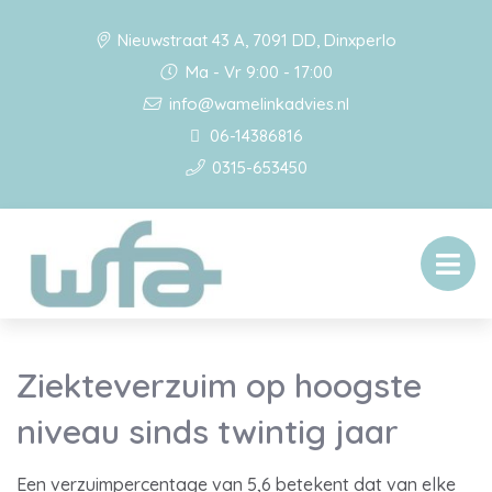
Nieuwstraat 43 A, 7091 DD, Dinxperlo
Ma - Vr 9:00 - 17:00
info@wamelinkadvies.nl
06-14386816
0315-653450
Ziekteverzuim op hoogste
niveau sinds twintig jaar
Een verzuimpercentage van 5,6 betekent dat van elke