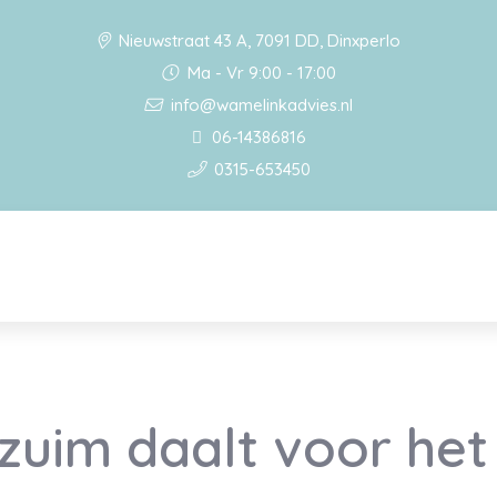
Nieuwstraat 43 A, 7091 DD, Dinxperlo
Ma - Vr 9:00 - 17:00
info@wamelinkadvies.nl
06-14386816
0315-653450
zuim daalt voor het