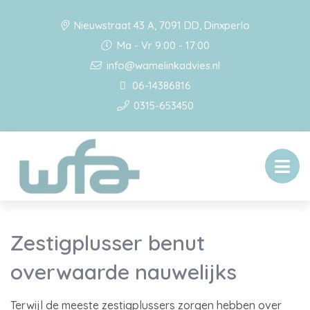
Nieuwstraat 43 A, 7091 DD, Dinxperlo
Ma - Vr 9:00 - 17:00
info@wamelinkadvies.nl
06-14386816
0315-653450
Zestigplusser benut
overwaarde nauwelijks
Terwijl de meeste zestigplussers zorgen hebben over