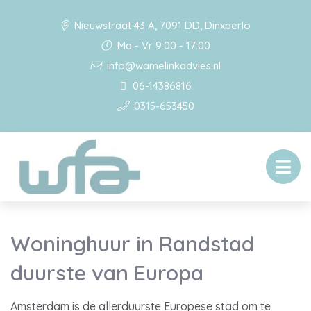
Nieuwstraat 43 A, 7091 DD, Dinxperlo
Ma - Vr 9:00 - 17:00
info@wamelinkadvies.nl
06-14386816
0315-653450
Woninghuur in Randstad
duurste van Europa
Amsterdam is de allerduurste Europese stad om te