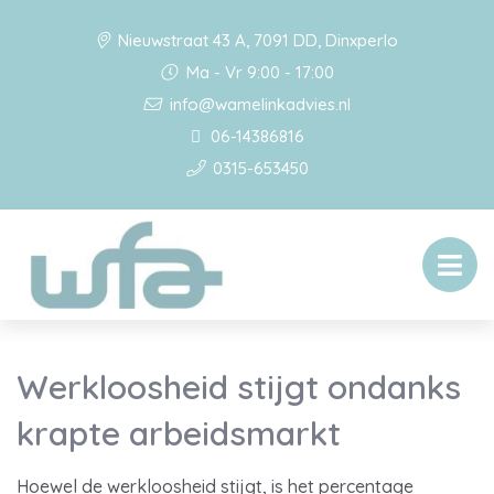
Nieuwstraat 43 A, 7091 DD, Dinxperlo
Ma - Vr 9:00 - 17:00
info@wamelinkadvies.nl
06-14386816
0315-653450
Werkloosheid stijgt ondanks
krapte arbeidsmarkt
Hoewel de werkloosheid stijgt, is het percentage