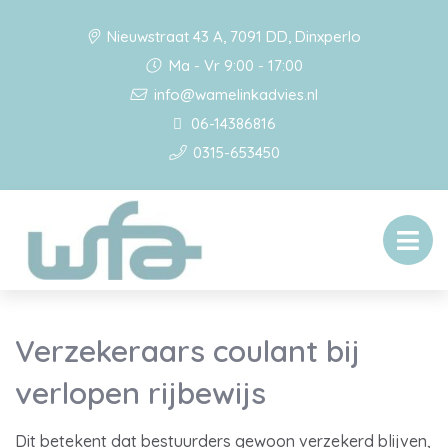
Nieuwstraat 43 A, 7091 DD, Dinxperlo
Ma - Vr 9:00 - 17:00
info@wamelinkadvies.nl
06-14386816
0315-653450
Verzekeraars coulant bij
verlopen rijbewijs
Dit betekent dat bestuurders gewoon verzekerd blijven,