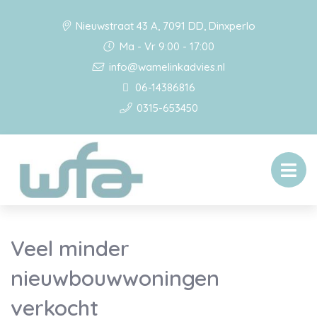
Nieuwstraat 43 A, 7091 DD, Dinxperlo
Ma - Vr 9:00 - 17:00
info@wamelinkadvies.nl
06-14386816
0315-653450
Veel minder
nieuwbouwwoningen
verkocht