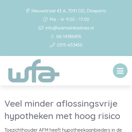
Nieuwstraat 43 A, 7091 DD, Dinxperlo
Ma - Vr 9:00 - 17:00
info@wamelinkadvies.nl
06-14386816
0315-653450
Veel minder aflossingsvrije
hypotheken met hoog risico
Toezichthouder AFM heeft hypotheekaanbieders in de