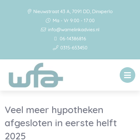
Nieuwstraat 43 A, 7091 DD, Dinxperlo
Ma - Vr 9:00 - 17:00
info@wamelinkadvies.nl
06-14386816
0315-653450
Veel meer hypotheken
afgesloten in eerste helft
2025