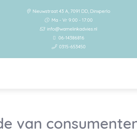
Nieuwstraat 43 A, 7091 DD, Dinxperlo
Ma - Vr 9:00 - 17:00
info@wamelinkadvies.nl
06-14386816
0315-653450
de van consumenten