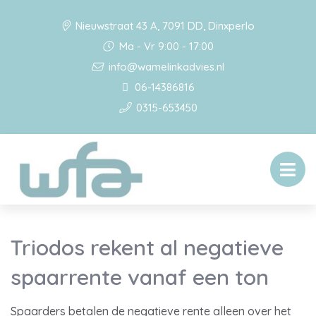
Nieuwstraat 43 A, 7091 DD, Dinxperlo
Ma - Vr 9:00 - 17:00
info@wamelinkadvies.nl
06-14386816
0315-653450
Triodos rekent al negatieve
spaarrente vanaf een ton
Spaarders betalen de negatieve rente alleen over het