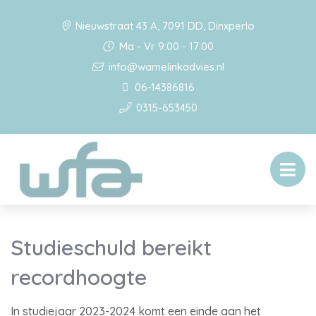
Nieuwstraat 43 A, 7091 DD, Dinxperlo
Ma - Vr 9:00 - 17:00
info@wamelinkadvies.nl
06-14386816
0315-653450
Studieschuld bereikt
recordhoogte
In studiejaar 2023-2024 komt een einde aan het