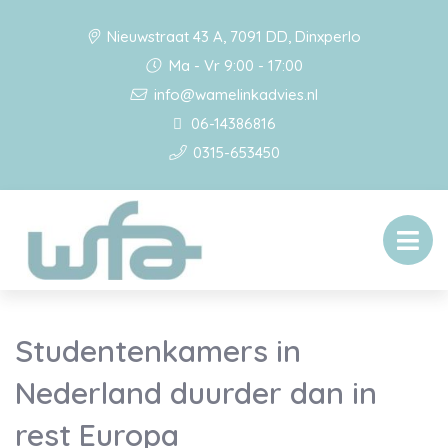
Nieuwstraat 43 A, 7091 DD, Dinxperlo
Ma - Vr 9:00 - 17:00
info@wamelinkadvies.nl
06-14386816
0315-653450
Studentenkamers in
Nederland duurder dan in
rest Europa