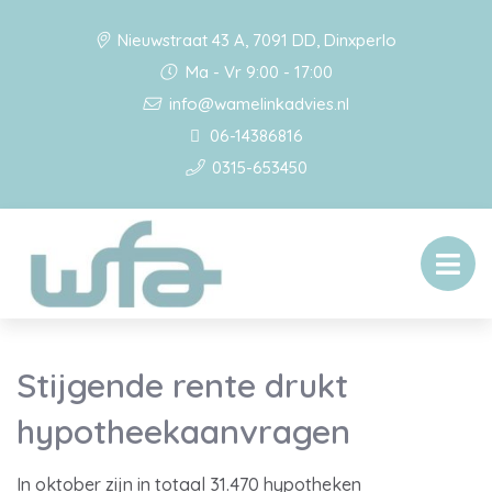
Nieuwstraat 43 A, 7091 DD, Dinxperlo
Ma - Vr 9:00 - 17:00
info@wamelinkadvies.nl
06-14386816
0315-653450
Stijgende rente drukt
hypotheekaanvragen
In oktober zijn in totaal 31.470 hypotheken