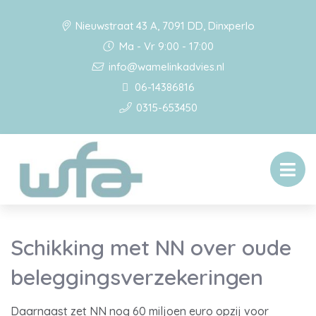
Nieuwstraat 43 A, 7091 DD, Dinxperlo
Ma - Vr 9:00 - 17:00
info@wamelinkadvies.nl
06-14386816
0315-653450
Schikking met NN over oude
beleggingsverzekeringen
Daarnaast zet NN nog 60 miljoen euro opzij voor