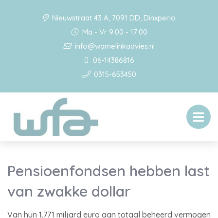
Nieuwstraat 43 A, 7091 DD, Dinxperlo
Ma - Vr 9:00 - 17:00
info@wamelinkadvies.nl
06-14386816
0315-653450
Pensioenfondsen hebben last
van zwakke dollar
Van hun 1.771 miljard euro aan totaal beheerd vermogen