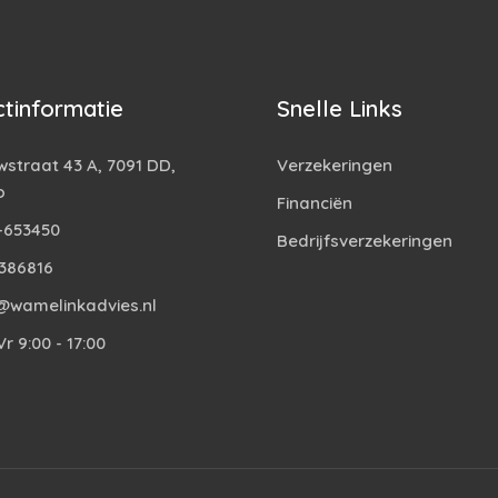
tinformatie
Snelle Links
straat 43 A, 7091 DD,
Verzekeringen
o
Financiën
-653450
Bedrijfsverzekeringen
386816
@wamelinkadvies.nl
r 9:00 - 17:00