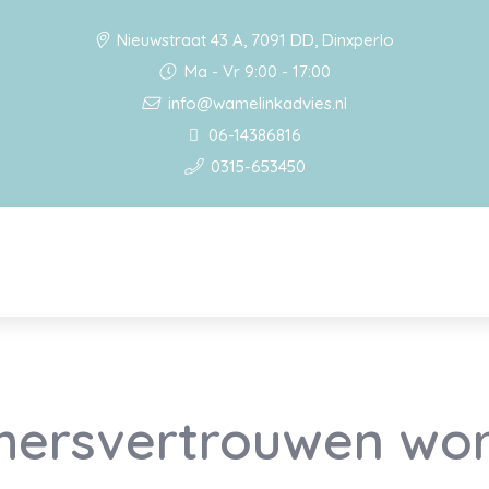
Nieuwstraat 43 A, 7091 DD, Dinxperlo
Ma - Vr 9:00 - 17:00
info@wamelinkadvies.nl
06-14386816
0315-653450
ersvertrouwen wor