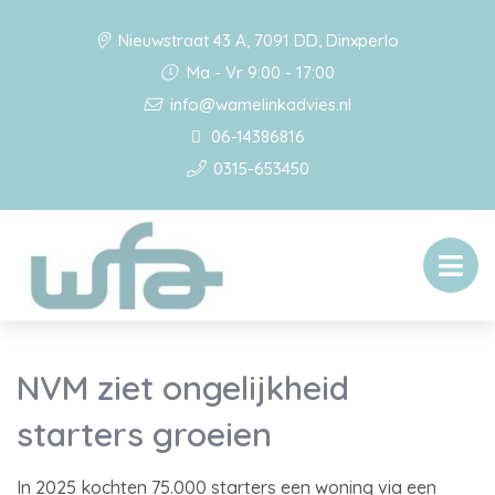
Nieuwstraat 43 A, 7091 DD, Dinxperlo
Ma - Vr 9:00 - 17:00
info@wamelinkadvies.nl
06-14386816
0315-653450
NVM ziet ongelijkheid
starters groeien
In 2025 kochten 75.000 starters een woning via een