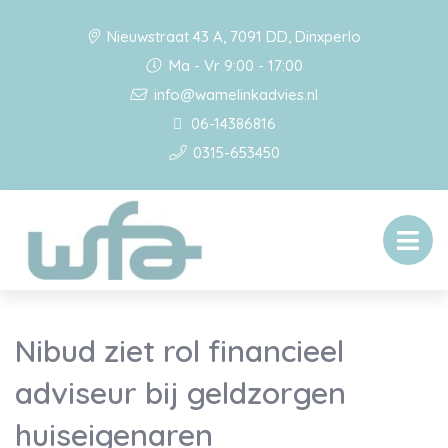
Nieuwstraat 43 A, 7091 DD, Dinxperlo
Ma - Vr 9:00 - 17:00
info@wamelinkadvies.nl
06-14386816
0315-653450
Nibud ziet rol financieel
adviseur bij geldzorgen
huiseigenaren