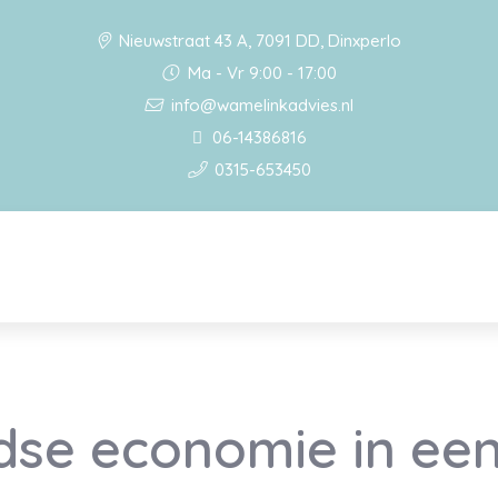
Nieuwstraat 43 A, 7091 DD, Dinxperlo
Ma - Vr 9:00 - 17:00
info@wamelinkadvies.nl
06-14386816
0315-653450
se economie in een