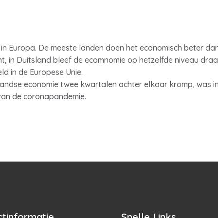
 in Europa. De meeste landen doen het economisch beter dan
cht, in Duitsland bleef de ecomnomie op hetzelfde niveau draa
ld in de Europese Unie.
andse economie twee kwartalen achter elkaar kromp, was in 
van de coronapandemie.
tinformatie
Snelle Links