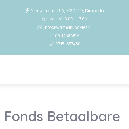
Nieuwstraat 43 A, 7091 DD, Dinxperlo
Ma - Vr 9:00 - 17:00
info@wamelinkadvies.nl
06-14386816
0315-653450
 Fonds Betaalbare