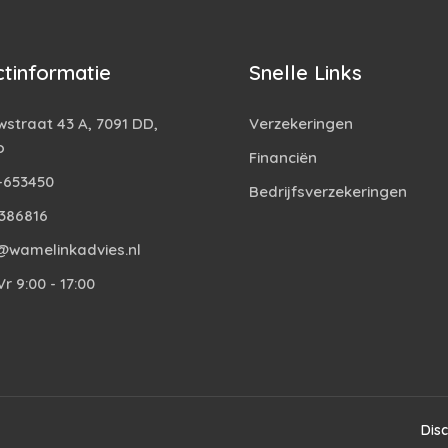
tinformatie
Snelle Links
straat 43 A, 7091 DD,
Verzekeringen
o
Financiën
-653450
Bedrijfsverzekeringen
386816
@wamelinkadvies.nl
r 9:00 - 17:00
Dis