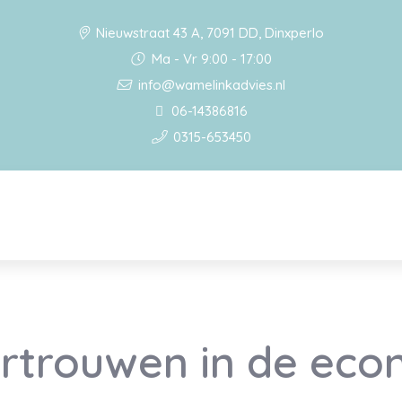
Nieuwstraat 43 A, 7091 DD, Dinxperlo
Ma - Vr 9:00 - 17:00
info@wamelinkadvies.nl
06-14386816
0315-653450
rtrouwen in de eco