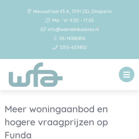
Nieuwstraat 43 A, 7091 DD, Dinxperlo
Ma - Vr 9:00 - 17:00
info@wamelinkadvies.nl
06-14386816
0315-653450
Meer woningaanbod en
hogere vraagprijzen op
Funda