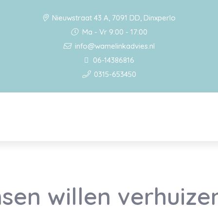
Nieuwstraat 43 A, 7091 DD, Dinxperlo
Ma - Vr 9:00 - 17:00
info@wamelinkadvies.nl
06-14386816
0315-653450
en willen verhuize