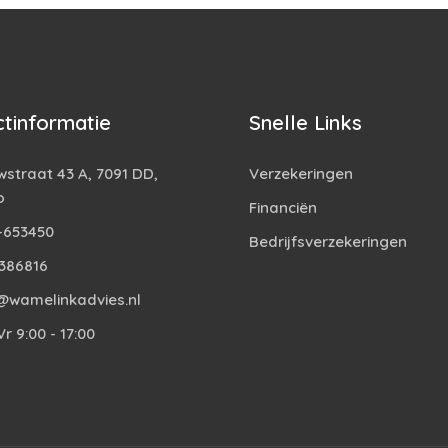
tinformatie
Snelle Links
straat 43 A, 7091 DD,
Verzekeringen
o
Financiën
-653450
Bedrijfsverzekeringen
386816
@wamelinkadvies.nl
r 9:00 - 17:00