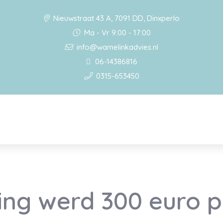
Nieuwstraat 43 A, 7091 DD, Dinxperlo
Ma - Vr 9:00 - 17:00
info@wamelinkadvies.nl
06-14386816
0315-653450
ng werd 300 euro p