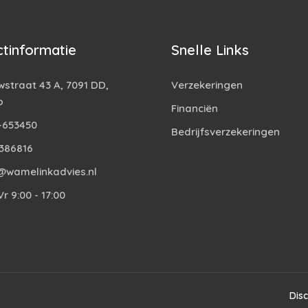
tinformatie
Snelle Links
straat 43 A, 7091 DD,
Verzekeringen
o
Financiën
-653450
Bedrijfsverzekeringen
386816
@wamelinkadvies.nl
r 9:00 - 17:00
Dis