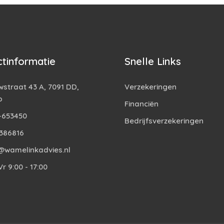
tinformatie
Snelle Links
straat 43 A, 7091 DD,
Verzekeringen
o
Financiën
-653450
Bedrijfsverzekeringen
386816
@wamelinkadvies.nl
r 9:00 - 17:00