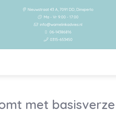
Nieuwstraat 43 A, 7091 DD, Dinxperlo
Ma - Vr 9:00 - 17:00
info@wamelinkadvies.nl
06-14386816
0315-653450
omt met basisverze