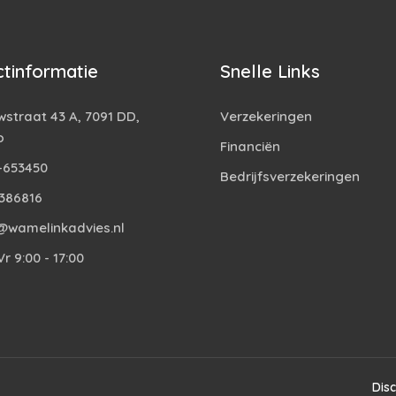
tinformatie
Snelle Links
straat 43 A, 7091 DD,
Verzekeringen
o
Financiën
-653450
Bedrijfsverzekeringen
386816
@wamelinkadvies.nl
r 9:00 - 17:00
Dis