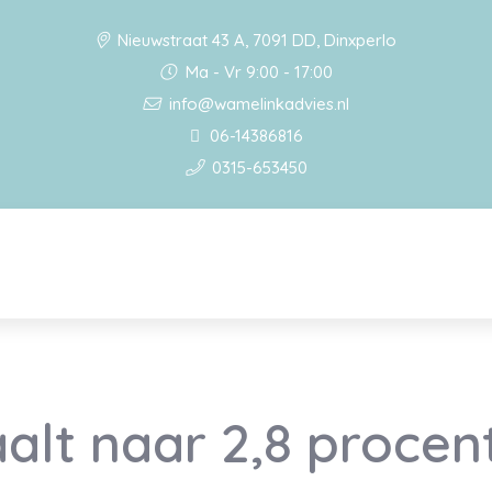
Nieuwstraat 43 A, 7091 DD, Dinxperlo
Ma - Vr 9:00 - 17:00
info@wamelinkadvies.nl
06-14386816
0315-653450
aalt naar 2,8 procen