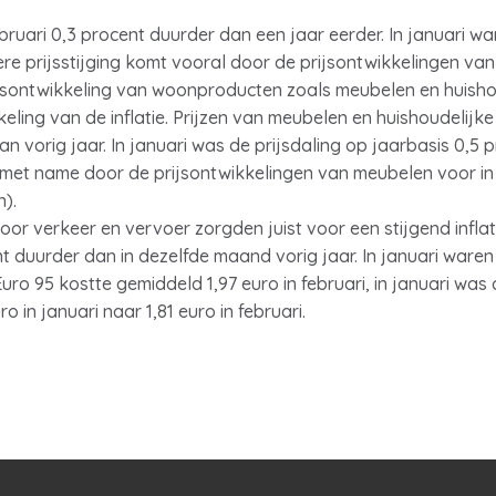
uari 0,3 procent duurder dan een jaar eerder. In januari war
nere prijsstijging komt vooral door de prijsontwikkelingen v
jsontwikkeling van woonproducten zoals meubelen en huishou
ling van de inflatie. Prijzen van meubelen en huishoudelijke 
n vorig jaar. In januari was de prijsdaling op jaarbasis 0,5 p
t name door de prijsontwikkelingen van meubelen voor in he
).
or verkeer en vervoer zorgden juist voor een stijgend inflatie
 duurder dan in dezelfde maand vorig jaar. In januari waren 
Euro 95 kostte gemiddeld 1,97 euro in februari, in januari was 
ro in januari naar 1,81 euro in februari.