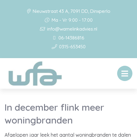
Nieuwstraat 43 A, 7091 DD, Dinxperlo
Ma - Vr 9:00 - 17:00
info@wamelinkadvies.nl
06-14386816
0315-653450
In december flink meer
woningbranden
Afgelopen jaar leek het aantal woningbranden te dalen