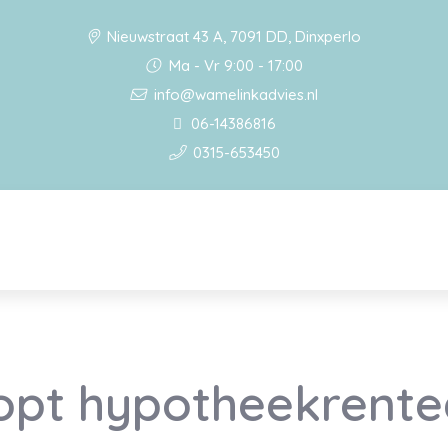
Nieuwstraat 43 A, 7091 DD, Dinxperlo
Ma - Vr 9:00 - 17:00
info@wamelinkadvies.nl
06-14386816
0315-653450
oopt hypotheekrente