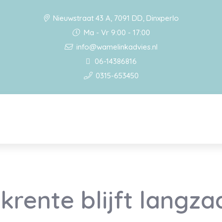
Nieuwstraat 43 A, 7091 DD, Dinxperlo
Ma - Vr 9:00 - 17:00
info@wamelinkadvies.nl
06-14386816
0315-653450
rente blijft langz