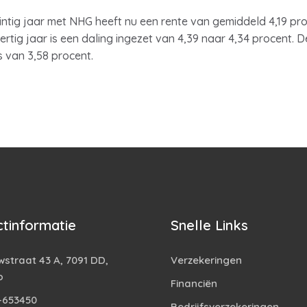
ntig jaar met NHG heeft nu een rente van gemiddeld 4,19 pro
ertig jaar is een daling ingezet van 4,39 naar 4,34 procent. De
s van 3,58 procent.
tinformatie
Snelle Links
straat 43 A, 7091 DD,
Verzekeringen
o
Financiën
-653450
Bedrijfsverzekeringen