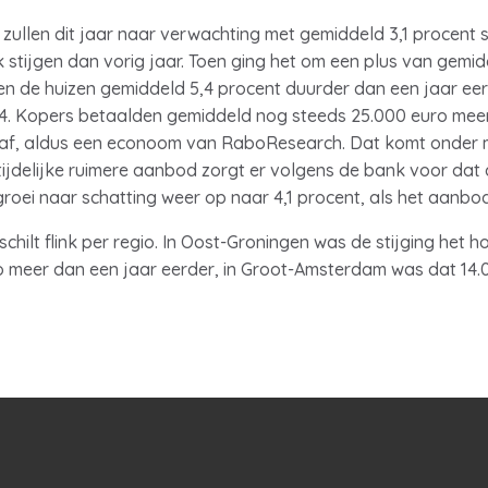
zullen dit jaar naar verwachting met gemiddeld 3,1 procent
rk stijgen dan vorig jaar. Toen ging het om een plus van gemi
n de huizen gemiddeld 5,4 procent duurder dan een jaar eerd
024. Kopers betaalden gemiddeld nog steeds 25.000 euro mee
ijk af, aldus een econoom van RaboResearch. Dat komt onder
jdelijke ruimere aanbod zorgt er volgens de bank voor dat de 
jsgroei naar schatting weer op naar 4,1 procent, als het aan
schilt flink per regio. In Oost-Groningen was de stijging het 
 meer dan een jaar eerder, in Groot-Amsterdam was dat 14.