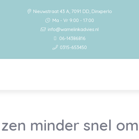
Nieuwstraat 43 A, 7091 DD, Dinxperlo
Ma - Vr 9:00 - 17:00
info@wamelinkadvies.nl
06-14386816
0315-653450
jzen minder snel o