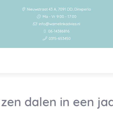
Nieuwstraat 43 A, 7091 DD, Dinxperlo
Ma - Vr 9:00 - 17:00
info@wamelinkadvies.nl
06-14386816
0315-653450
jzen dalen in een ja