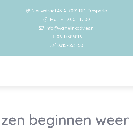
Nieuwstraat 43 A, 7091 DD, Dinxperlo
Ma - Vr 9:00 - 17:00
info@wamelinkadvies.nl
06-14386816
0315-653450
jzen beginnen weer 