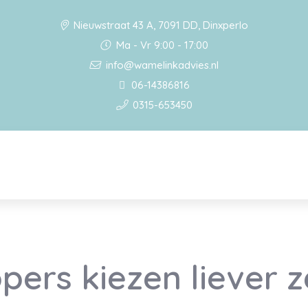
Nieuwstraat 43 A, 7091 DD, Dinxperlo
Ma - Vr 9:00 - 17:00
info@wamelinkadvies.nl
06-14386816
0315-653450
pers kiezen liever 