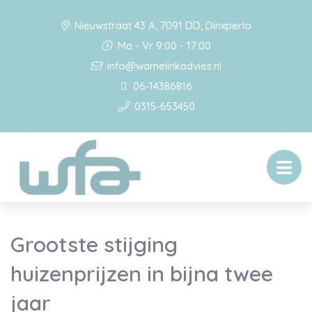
Nieuwstraat 43 A, 7091 DD, Dinxperlo
Ma - Vr 9:00 - 17:00
info@wamelinkadvies.nl
06-14386816
0315-653450
Grootste stijging
huizenprijzen in bijna twee
jaar